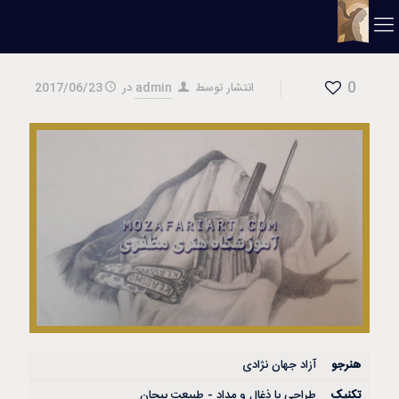
0
انتشار توسط
admin
در
2017/06/23
هنرجو
آزاد جهان نژادی
تکنیک
طراحی با ذغال و مداد - طبیعت بیجان